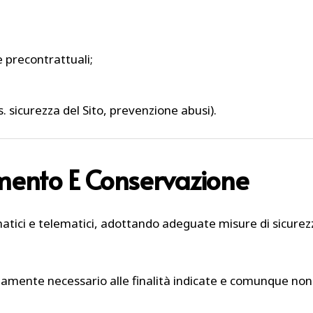
e precontrattuali;
s. sicurezza del Sito, prevenzione abusi).
amento E Conservazione
matici e telematici, adottando adeguate misure di sicurez
tamente necessario alle finalità indicate e comunque non o