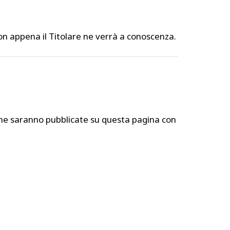
non appena il Titolare ne verrà a conoscenza.
fiche saranno pubblicate su questa pagina con