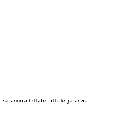
o, saranno adottate tutte le garanzie