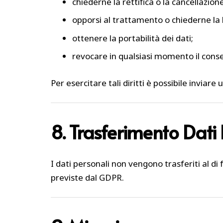
chiederne la rettifica o la cancellazione
opporsi al trattamento o chiederne la 
ottenere la portabilità dei dati;
revocare in qualsiasi momento il cons
Per esercitare tali diritti è possibile inviare 
8. Trasferimento Dati
I dati personali non vengono trasferiti al d
previste dal GDPR.