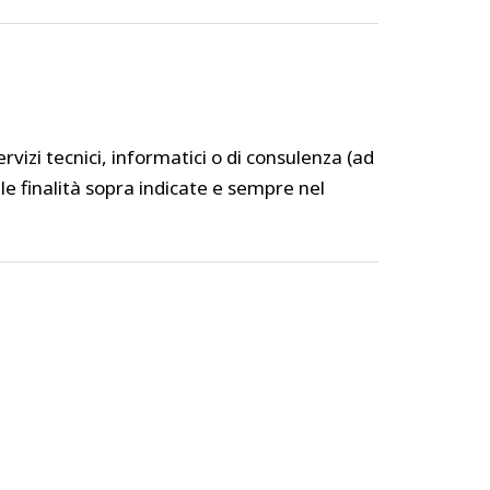
vizi tecnici, informatici o di consulenza (ad
le finalità sopra indicate e sempre nel