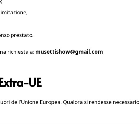
;
limitazione;
enso prestato.
una richiesta a:
musettishow@gmail.com
 Extra-UE
i fuori dell’Unione Europea. Qualora si rendesse necessari