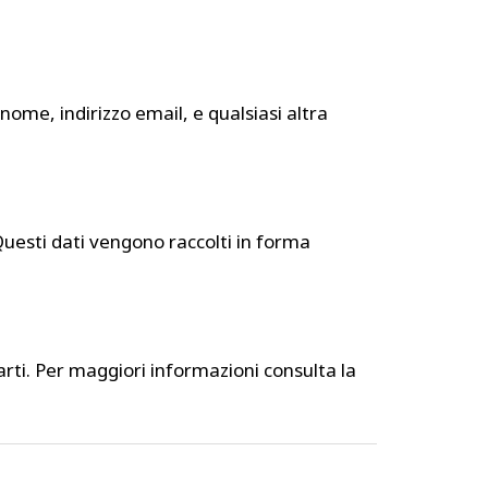
ome, indirizzo email, e qualsiasi altra
 Questi dati vengono raccolti in forma
 parti. Per maggiori informazioni consulta la