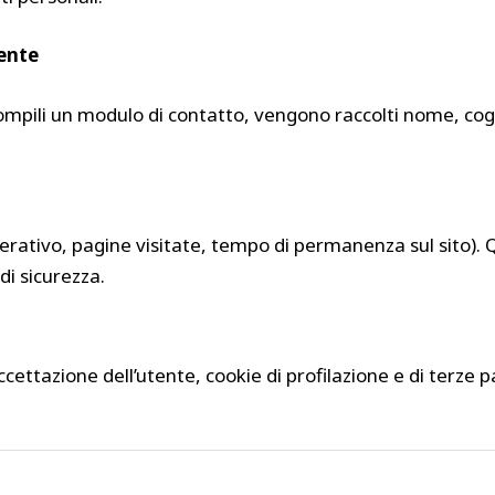
tente
ompili un modulo di contatto, vengono raccolti nome, cogn
 operativo, pagine visitate, tempo di permanenza sul sito).
di sicurezza.
 accettazione dell’utente, cookie di profilazione e di terze