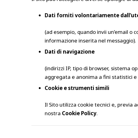
Dati forniti volontariamente dall’u
(ad esempio, quando invii un’email o c
informazione inserita nel messaggio).
Dati di navigazione
(indirizzi IP, tipo di browser, sistema
aggregata e anonima a fini statistici e 
Cookie e strumenti simili
Il Sito utilizza cookie tecnici e, previa
nostra
Cookie Policy
.