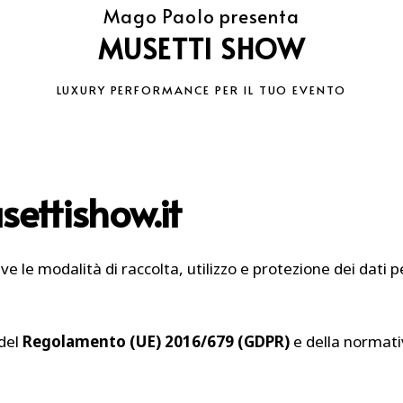
Mago Paolo presenta
MUSETTI SHOW
LUXURY PERFORMANCE PER IL TUO EVENTO
settishow.it
 le modalità di raccolta, utilizzo e protezione dei dati per
 del
Regolamento (UE) 2016/679 (GDPR)
e della normativ