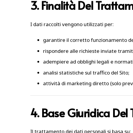
3. Finalità Del Tratta
I dati raccolti vengono utilizzati per:
garantire il corretto funzionamento del
rispondere alle richieste inviate tramit
adempiere ad obblighi legali e normati
analisi statistiche sul traffico del Sito;
attività di marketing diretto (solo prev
4. Base Giuridica Del
Il trattamento dei dati personali si basa su: