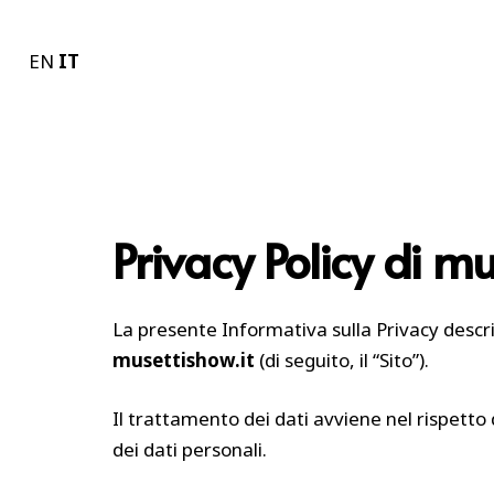
EN
IT
Privacy Policy di mu
La presente Informativa sulla Privacy descrive
musettishow.it
(di seguito, il “Sito”).
Il trattamento dei dati avviene nel rispetto
dei dati personali.